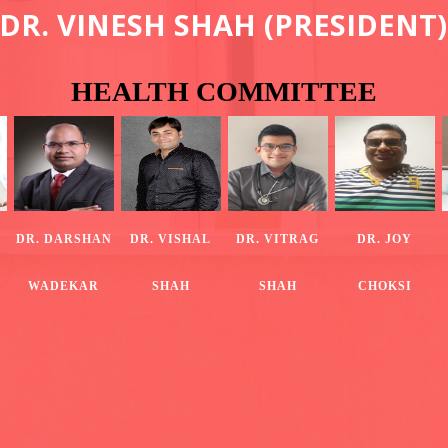
D
R
.
V
I
N
E
S
H
S
H
A
H
(
P
R
E
S
I
D
E
N
T
)
HEALTH COMMITTEE
DR. DARSHAN
DR. VISHAL
DR. VITRAG
DR. JOY
WADEKAR
SHAH
SHAH
CHOKSI