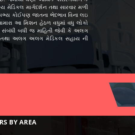
ય મેડિકલ માર્ગદર્શન તથા સારવાર મળી
ેક સભ્ય કોઈપણ જાતના ભેદભાવ વિના લઇ
મારા આ મિશન હેઠળ વધુમાં વધુ લોકો
લ સંબંધી બધી જ માહિતી જેવી કે અલગ
ુવિધા તથા અલગ અલગ મેડિકલ સહાય ની
RS BY AREA