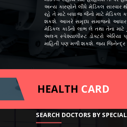
અન્ય કારણોને લીધે મેડિકલ સારવાર થ
રહે તે માટે બધા જ જૈનો માટે મેડિક
શકશે. આખરે સમૃધ્ધ સમાજનો આધાર આ
મેડિકલ કાર્ડનો લાભ લે તથા તેના મ
અલગ સ્પેશ્યાલીસ્ટ ડોક્ટરો એરિયા
માહિતી પણ મળી શકશે. જય જિનેન્દ્ર 
HEALTH
CARD
SEARCH DOCTORS BY SPECIAL