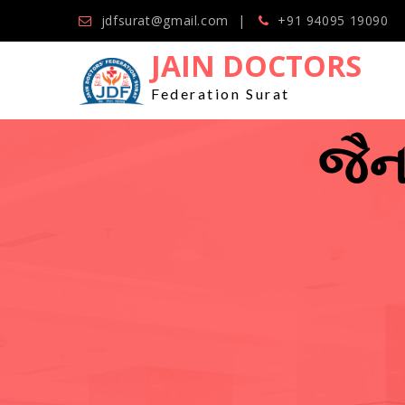
jdfsurat@gmail.com
+91 94095 19090
JAIN DOCTORS
Federation Surat
જૈન