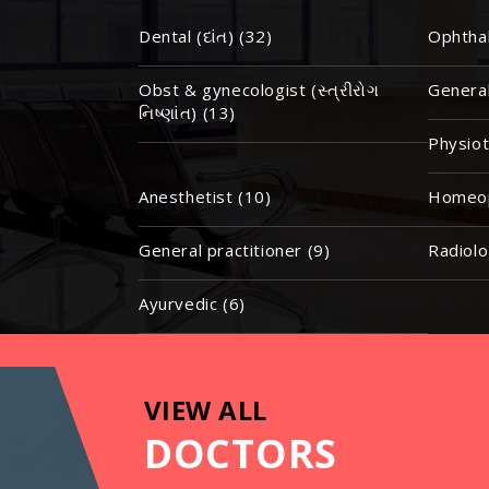
Dental (દાંત) (32)
Ophthal
Obst & gynecologist (સ્ત્રીરોગ
General
નિષ્ણાંત) (13)
Physiot
Anesthetist (10)
Homeop
General practitioner (9)
Radiolo
Ayurvedic (6)
VIEW ALL
DOCTORS