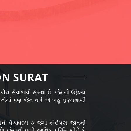
ON SURAT
ય સેવાભાવી સંસ્થા છે. જેમનો ઉદ્દેશ્ય
 એમાં પણ જૈન ધર્મ એ બહુ પુણ્યશાળી
ગવંતોની વૈયાવધ્ય કે જેમાં કોઈપણ જાતની
 જેમાંથી ઘણી આર્થિક પરિસ્તિથીને કે