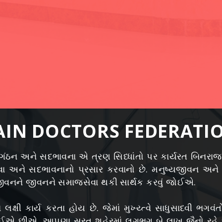
AIN DOCTORS FEDERATI
ંગંઠન અને સદભાવના એ ત્રણ સિધ્ધાંતો પર કાર્યરત બિનરાજકી
ેવા અને સદભાવનાનો પ્રસાર કરવાનો છે. મનુષ્યજીવન અને
ીવનને જીવનને સમાજસેવા થકી સાર્થક કરવું જોઈએ.
 લક્ષી કાર્ય કરતા હોય છે. જેમાં મુખ્ય્ત્વે સાધુસાધ્વી ભ
ઈએ છીએ. આપણા સુરત શહેરમાં લગભગ બે લાખ જૈનો રહે છે.