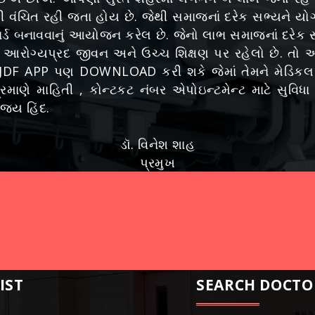
ી વંચિત રહી જતા હોય છે. જેથી સમાજનાં દરેક સભ્યને યોગ્
લ કાર્ડ બનાવવાનું આયોજન કરેલ છે. જેનો લાભ સમાજનાં દર
રોગ્યપ્રદ જીવન અને ઉચ્ચ શિક્ષણ પર રહેલો છે. તો આ
ાટે JDF APP પણ DOWNLOAD કરી શકે જેમાં તેમને મેડિક
 પ્રમાણે માહિતી , કોન્ટકટ નંબર એપોઇન્ટમેન્ટ માટે સ
જય હિંદ.
ડૉ. વિનેશ શાહ
પ્રમુખ
IST
SEARCH DOCTO