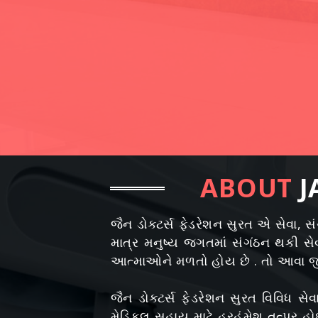
ABOUT
J
જૈન ડોક્ટર્સ ફેડરેશન સુરત એ સેવા, સ
માત્ર મનુષ્ય જગતમાં સંગંઠન થકી સ
આત્માઓને મળતો હોય છે . તો આવા જ
જૈન ડોક્ટર્સ ફેડરેશન સુરત વિવિધ સેવા
મેડિકલ સહાય માટે હરહંમેશ તત્પર હો