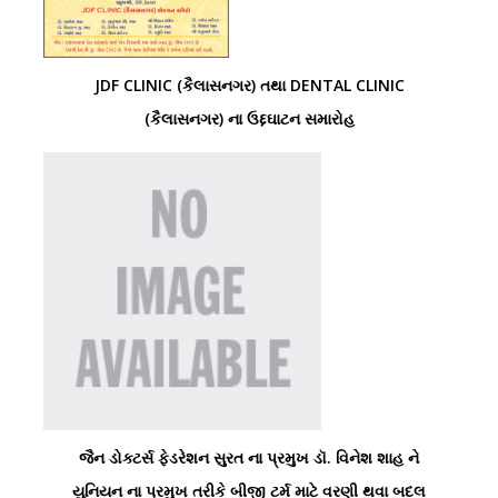
JDF CLINIC (કૈલાસનગર) તથા DENTAL CLINIC
(કૈલાસનગર) ના ઉદ્દઘાટન સમારોહ
જૈન ડોક્ટર્સ ફેડરેશન સુરત ના પ્રમુખ ડૉ. વિનેશ શાહ ને
યુનિયન ના પ્રમુખ તરીકે બીજી ટર્મ માટે વરણી થવા બદલ