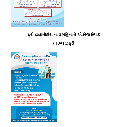
ફ્રી ડાયાબીટીસ ના ૩ મહિનાનો એવરેજ રિપોર્ટ
(HBA1C)ફ્રી