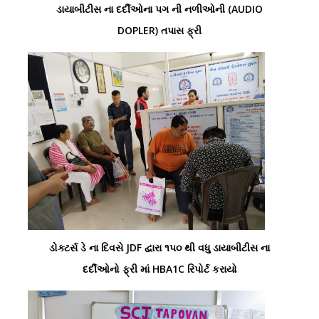
ડાયાબીટીસ ના દર્દીઓના પગ ની નળીઓની (AUDIO
DOPLER) તપાસ ફ્રી
ડોક્ટર્સ ડે ના દિવસે JDF દ્વારા ૧૫૦ થી વધુ ડાયાબીટીસ ના
દર્દીઓનો ફ્રી માં HBA1C રિપોર્ટ કરાયો