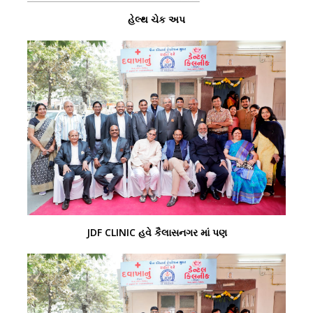
હેલ્થ ચેક અપ
JDF CLINIC હવે કૈલાસનગર માં પણ