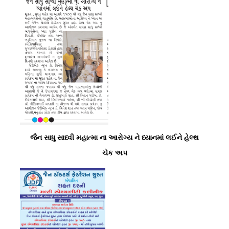
જૈન સાધુ સાધ્વી મહાત્મા ના આરોગ્ય ને ધ્યાનમાં લઈને હેલ્થ
ચેક અપ