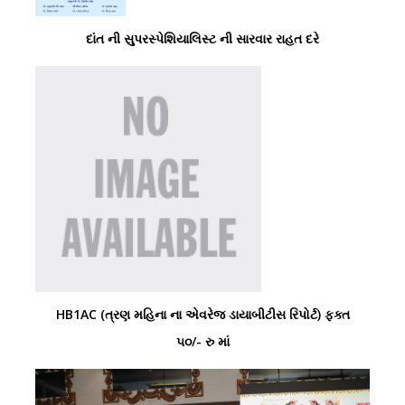
દાંત ની સુપરસ્પેશિયાલિસ્ટ ની સારવાર રાહત દરે
HB1AC (ત્રણ મહિના ના એવરેજ ડાયાબીટીસ રિપોર્ટ) ફક્ત
૫૦/- રુ માં