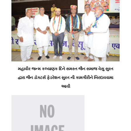
મહાવીર જન્મ કલ્યાણક દિને સમસ્ત જૈન સમાજ વેસુ સુરત
દ્વારા જૈન ડોક્ટર્સ ફેડરેશન સુરત ની કામગીરીને બિરદાવવામા
આવી