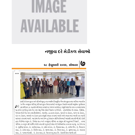
નજીવા દરે મેડીકલ સેવાઓ