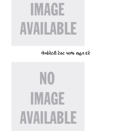
લેબોરેટરી ટેસ્ટ ૫૦% રાહત દરે