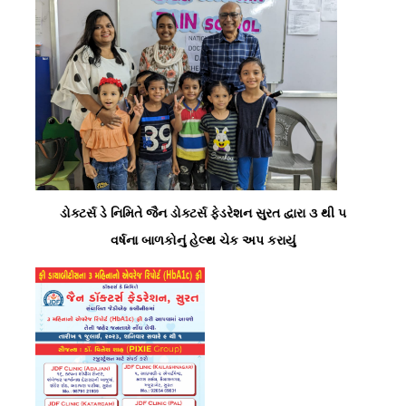
ડોક્ટર્સ ડે નિમિતે જૈન ડોક્ટર્સ ફેડરેશન સુરત દ્વારા ૩ થી ૫
વર્ષના બાળકોનું હેલ્થ ચેક અપ કરાયું