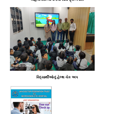
વિદ્યાર્થીઓનું હેલ્થ ચેક અપ