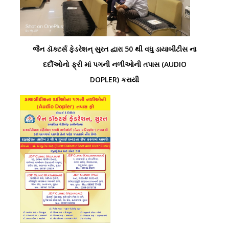
જૈન ડૉક્ટર્સ ફેડરેશન્ સુરત દ્વારા 50 થી વધુ ડાયાબીટીસ ના
દર્દીઓનો ફ્રી માં પગની ન‌‌‌‌‌‌‌‌‌‌‌ળીઓની તપાસ (AUDIO
DOPLER) કરાયી