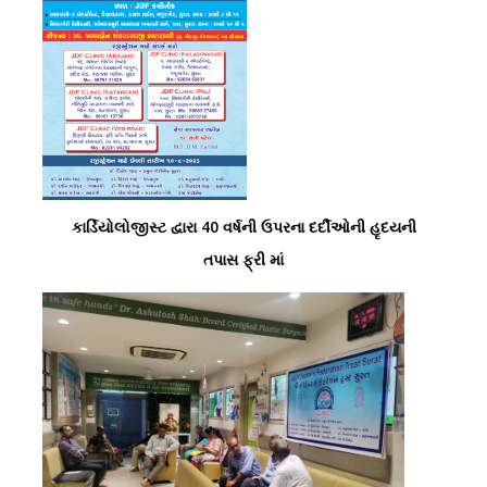
કાર્ડિયોલોજીસ્ટ દ્વારા 40 વર્ષની ઉપરના દર્દીઓની હૃદયની
તપાસ ફ્રી માં