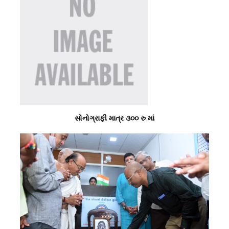
સોનોગ્રાફી માત્ર ૩૦૦ રુ માં