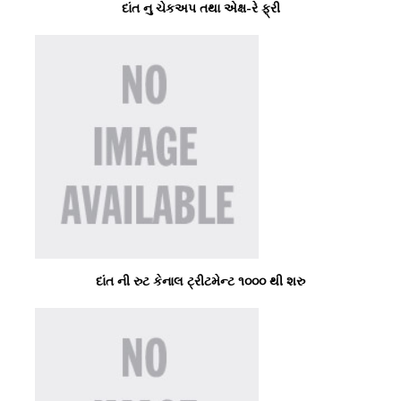
દાંત નુ ચેકઅપ તથા એક્ષ-રે ફ્રી
દાંત ની રુટ કેનાલ ટ્રીટમેન્ટ ૧૦૦૦ થી શરુ