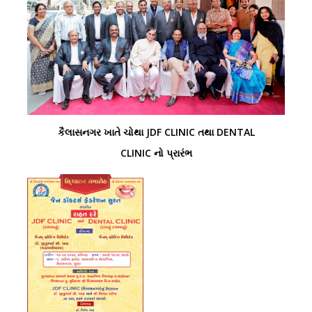
કૈલાસનગર ખાતે ચોથા JDF CLINIC તથા DENTAL
CLINIC નો પ્રારંભ