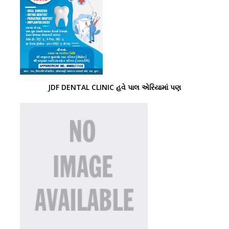
JDF DENTAL CLINIC હવે પાલ એરિયામાં પણ