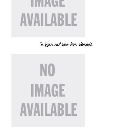
નિઃશુલ્ક કાર્ડીયાક કેમ્પ યોજાયો