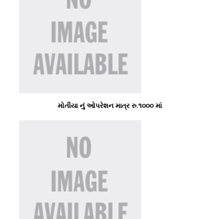
મોતીયા નું ઓપરેશન માત્ર રુ.૧૦૦૦ માં