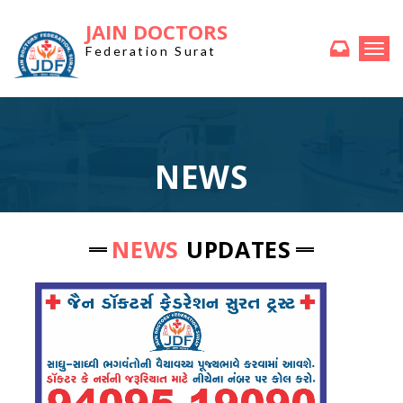
JAIN DOCTORS
Togg
Federation Surat
navi
NEWS
NEWS
UPDATES