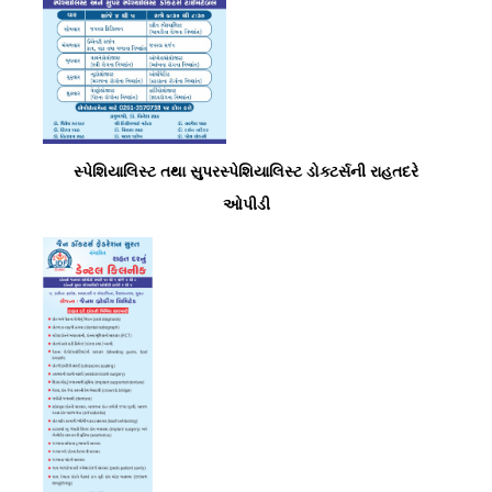
સ્પેશિયાલિસ્ટ તથા સુપરસ્પેશિયાલિસ્ટ ડોક્ટર્સની રાહતદરે
ઓપીડી