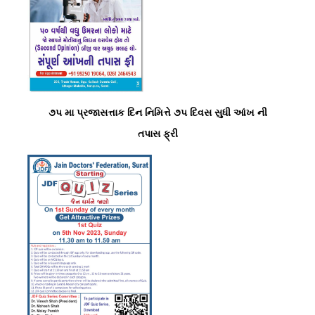
૭૫ મા પ્રજાસત્તાક દિન નિમિત્તે ૭૫ દિવસ સુધી આંખ ની
તપાસ ફ્રી