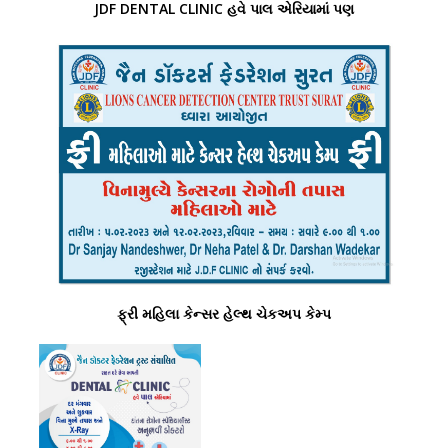
JDF DENTAL CLINIC હવે પાલ એરિયામાં પણ
ફ્રી મહિલા કેન્સર હેલ્થ ચેકઅપ કેમ્પ