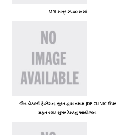
MRI માત્ર ૨૫૦૦ રુ માં
જૈન ડોક્ટર્સ ફેડરેશન, સુરત દ્વારા તમામ JDF CLINIC ઉપર
મફત બ્લડ સુગર ટેસ્ટનું આયોજન.