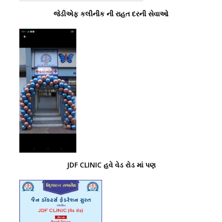
જેડીએફ કલીનીક ની રાહત દરની સેવાઓ
JDF CLINIC હવે વેડ રોડ માં પણ