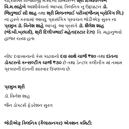
ચંદ્રશેખર વિજયજી મ.સા.ના શિષ્યરત્ન
શ્રી દિવ્યવલ્લભ
વિ.મ.સાહેબે
આશીર્વચનો આપ્યા. ક્લિનિક નુ ઉદ્દઘાટન
ડૉ.
જિતુભાઈ સી શાહ
તથા
શ્રી મિલનભાઈ પરીખ(જૈનમ્ બ્રોકિંગ લિ.)
ના હસ્તે કરવામાં આવ્યુ. પ્રાસંગિક પ્રવચન જેડીએફ સુરત ના
પ્રમુખ ડૉ. વિનેશ શાહે
આપ્યું. આ પ્રસંગે
ડૉ. શૈલેશ શાહ
(જે.બી.બ્રધર્સ), શ્રી દિલીપભાઈ મહેતા(સ્ટાર રેઝ)
વિ. મહાનુભવો
હાજર રહ્યા હતા
નોંધ: દવાખાનાનો કેસ કાઢવાનો
દવા સાથે ચાર્જ ₹૨૦
તથા
દાંતના
ડોક્ટરનો કન્સલ્ટીંગ ચાર્જ ₹૩૦
છે તથા ડેન્ટલ કલીનીક માં તમામ
પ્રકારની દાંતની સારવાર ઉપલબ્ધ છે.
પ્રમુખ શ્રી
ડૉ. વિનેશ શાહ
જૈન ડોક્ટર્સ ફેડરેશન સુરત
જેડીએફ ક્લિનિક (
કૈલાસનગર) એક્શન કમિટી: