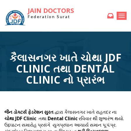
JAIN DOCTORS
Togg
Federation Surat
navi
કૈલાસનગર ખાતે ચોથા JDF
CLINIC તથા DENTAL
CLINIC નો પ્રારંભ
જૈન ડોક્ટર્સ ફેડરેશન સુરત
દ્વારા કૈલાસનગર ખાતે રાહતદર ના
ચોથા JDF Clinic
તથા
Dental Clinic
રવિવાર થી શુભારંભ થયો.
ઉદ્દઘાટન સમારોહ પ્રસંગે યુગપ્રધાન આચાર્ય સમાન પૂ.પં.પ્ર.