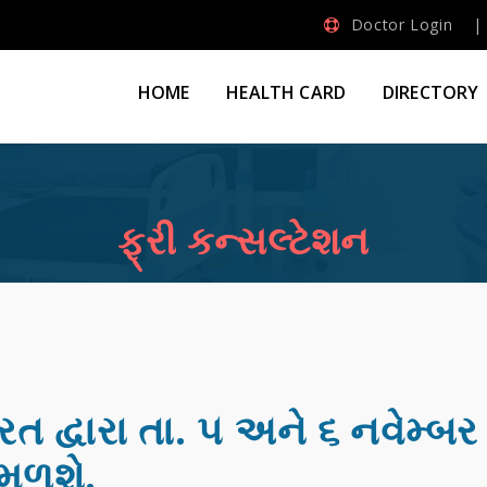
Doctor Login
HOME
HEALTH CARD
DIRECTORY
ફ્રી કન્સલ્ટેશન
રત દ્વારા તા. ૫ અને ૬ નવેમ્બર 
 મળશે.