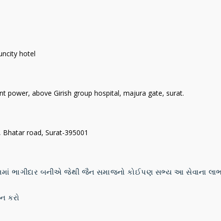
ncity hotel
 power, above Girish group hospital, majura gate, surat.
x, Bhatar road, Surat-395001
.
ામમાં ભાગીદાર બનીએ જેથી જૈન સમાજનો કોઈપણ સભ્ય આ સેવાના લાભથી વ
ન કરો