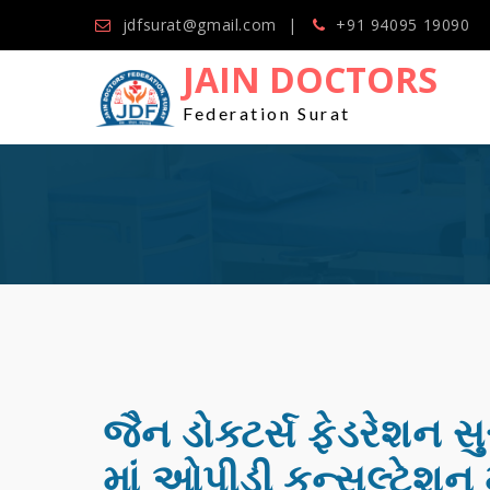
jdfsurat@gmail.com
+91 94095 19090
JAIN DOCTORS
Federation Surat
જૈન ડોક્ટર્સ ફેડરેશન સુ
માં ઓપીડી કન્સલ્ટેશન