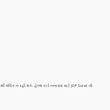
ંચિત ન રહી શકે. હેલ્થ કાર્ડ બનાવવા માટે JDF Surat ની