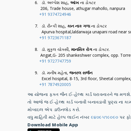
ડૉ. અલ્પેશ શાહ,
આંખ
ના ડોક્ટર
206, Trade house, athugar mahollo, nanpura
+91 9374724946
ડૉ. રીન્કી શાહ,
કાન નાક ગળા
ના ડોક્ટર
Apurva hospital,laldarwaja unapani road near su
+91 9723671187
ડૉ. મુકુલ ચોક્સી,
માનસિક રોગ
ના ડોક્ટર.
Angat,G- 205 shankeshwer complex, opp. Torrent
+91 9727747759
ડૉ. મનીષ મહેતા,
જનરલ સર્જન
Excel hospital, 8-15, 3rd floor, Sheetal comple
+91 7874920005
આ યોજના ફક્ત જૈન ઈ-હેલ્થ કાર્ડ ધરાવનારને જ મળશે
તો આજે જ ઈ-હેલ્થ કાર્ડ બનાવી બનાવડાવી પુણ્ય ના ક
મોબાઇલ એપ ડાઉનલોડ કરો.
વધુ માહિતી માટે હેલ્પ લાઈન નંબર
૯૪૦૯૫૧૯૦૯૦
પર ફો
Download Mobile App