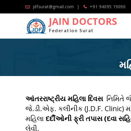
jdfsurat@gmail.com
+91 94095 19090
JAIN DOCTORS
Federation Surat
મહ
આંતરરાષ્ટ્રીય મહિલા દિવસ
નિમિતે જૈ
જે.ડી.એફ. કલીનીક (J.D.F. Clinic) મ
મહિલા
દર્દીઓની ફ્રી તપાસ (દવા સહ
લેવી.