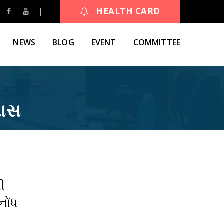
HEALTH CARD
NEWS
BLOG
EVENT
COMMITTEE
પાસ
ી
ોંધ