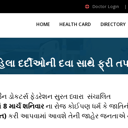
Doctor Login
HOME
HEALTH CARD
DIRECTORY
િલા દર્દીઓની દવા સાથે ફ્રી ત
ન ડોકટર્સ ફેડરેશન સુરત ધ્વારા સંચાલિત
ાં
8 માર્ચ શનિવાર
ના રોજ કોઈપણ ધર્મ કે જાતિન
િત)
કરી આપવામાં આવશે તેની જાહેર જનતાએ ન