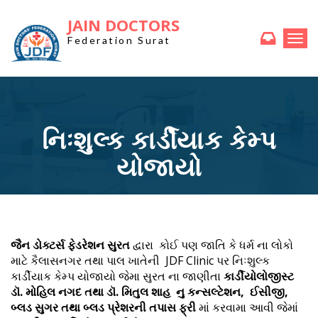
JAIN DOCTORS
Togg
Federation Surat
navi
નિઃશુલ્ક કાર્ડીયાક કેમ્પ
યોજાયો
જૈન ડોક્ટર્સ ફેડરેશન સુરત
દ્વારા કોઈ પણ જાતિ કે ધર્મ ના લોકો
માટે કૈલાસનગર તથા પાલ ખાતેની JDF Clinic પર નિઃશુલ્ક
કાર્ડીયાક કેમ્પ યોજાયો જેમા સુરત ના જાણીતા
કાર્ડીયોલોજીસ્ટ
ડૉ. મોહિલ નગદ તથા ડૉ. મિતુલ શાહ નુ કન્સલ્ટેશન, ઈસીજી,
બ્લડ સુગર તથા બ્લડ પ્રેશરની તપાસ ફ્રી
માં કરવામા આવી જેમાં