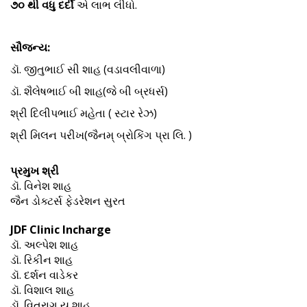
૭૦ થી વધુ દર્દી
એ લાભ લીધો.
સૌજન્ય:
ડૉ. જીતુભાઈ સી શાહ (વડાવલીવાળા)
ડૉ. શૈલેષભાઈ બી શાહ(જે બી બ્રધર્સ)
શ્રી દિલીપભાઈ મહેતા ( સ્ટાર રેઝ)
શ્રી મિલન પરીખ(જૈનમ્ બ્રોકિંગ પ્રા લિ. )
પ્રમુખ શ્રી
ડૉ. વિનેશ શાહ
જૈન ડોક્ટર્સ ફેડરેશન સુરત
JDF Clinic Incharge
ડૉ. અલ્પેશ શાહ
ડૉ. રિકીન શાહ
ડૉ. દર્શન વાડેકર
ડૉ. વિશાલ શાહ
ડૉ. વિતરાગ યુ શાહ