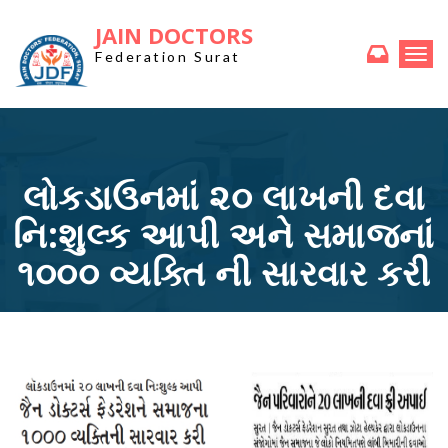
JAIN DOCTORS
Togg
Federation Surat
navi
લોકડાઉનમાં ૨૦ લાખની દવા
નિ:શુલ્ક આપી અને સમાજનાં
૧૦૦૦ વ્યક્તિ ની સારવાર કરી